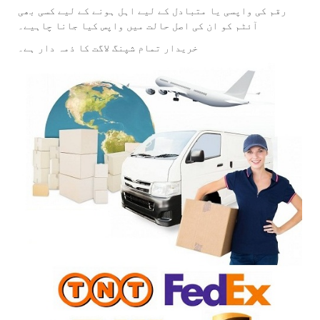
رقم کی واپسی یا متبادل کے لیے اہل ہونے کے لیے کسی بھی
آئٹم کو ان کی اصل حالت میں واپس کیا جانا چاہیے۔
خریدار تمام شپنگ لاگت کا ذمہ دار ہے۔