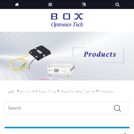
مصنوعات
>
فائبر آپٹک ماڈیولز
>
براڈ بینڈ لائٹ ذرائع
>
گھر