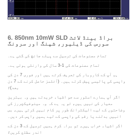
6. 850nm 10mW SLD براڈ بینڈ لائٹ
سورس کی ڈیلیور، شپنگ اور سرونگ
تمام مصنوعات کی ترسیل سے پہلے جانچ کی گئی ہے۔
تمام مصنوعات کی 1-3 سال کی وارنٹی ہوتی ہے۔
ہم آپ کے کاروبار کی تعریف کرتے ہیں اور فوری 7 دن کی
واپسی کی پالیسی پیش کرتے ہیں۔ (آئٹمز حاصل کرنے کے 7 دن
بعد)؛
اگر آپ ہمارے اسٹور سے جو اشیاء خریدتے ہیں وہ بہترین
معیار کی نہیں ہیں، تو یہ ہے کہ وہ مینوفیکچررز کی
وضاحتوں کے لیے الیکٹرانک طور پر کام نہیں کرتی ہیں، بس
انہیں بدلنے یا رقم کی واپسی کے لیے ہمیں واپس کر دیں۔
اگر اشیاء خراب ہیں، تو براہ کرم ہمیں ترسیل کے 3 دن کے
اندر مطلع کریں؛