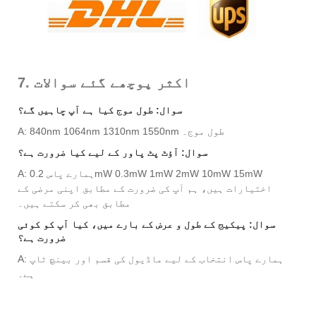
7. اکثر پوچھے گئے سوالات
سوال: طول موج کیا ہے آپ چاہیں گے؟
A: 840nm 1064nm 1310nm 1550nm طول موج۔
سوال: آؤٹ پٹ پاور کے لیے کیا ضرورت ہے؟
A: ہمارے پاس 0.2mW 0.3mW 1mW 2mW 10mW 15mW
اختیارات ہیں، ہم آپ کی ضرورت کے مطابق اپنی مرضی کے
مطابق بھی کر سکتے ہیں۔
سوال: پیکیج کے طول و عرض کے بارے میں، کیا آپ کو کوئی
ضرورت ہے؟
A: ہمارے پاس انتخاب کے لیے ماڈیول کی قسم اور بینچ ٹاپ
ہے۔