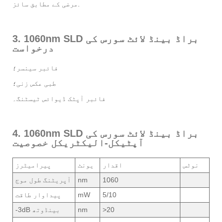
مرضی کے مطابق سائز.
3. 1060nm SLD براڈ بینڈ لائٹ سورس کی
درخواست
فائبر سینسر؛
طبی عکس زنی؛
فائبر آپٹک ڈیوائس ٹیسٹنگ۔
4. 1060nm SLD براڈ بینڈ لائٹ سورس کی
آپٹیکل-الیکٹریکل خصوصیت
نوٹس
اقدار
یونٹ
پیرامیٹرز
1060
nm
آپریٹنگ طول موج
5/10
mW
پیداوار طاقت
>20
nm
-3dB بینڈوتھ