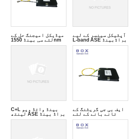
آپٹیکل سینسر کے لیے
میڈیکل امیجنگ حل کے
L-band ASE براڈبینڈ
لئے سی بینڈ 1550nm
لائٹ سورس ماڈیول
ASE براڈ بینڈ لائٹ
ماخذ
ایف بی جی گریٹنگ کے
C+L بینڈ وائڈ ویو
تانے بانے کے لئے
لینتھ ASE براڈ بینڈ
1060nm ASE براڈ
لائٹ سورس ماڈیول
بینڈ لائٹ ماخذ