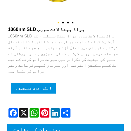
1060nm SLD براڈ بینڈ لائٹ سورس
1060nm SLD براڈبینڈ لائٹ سورس براڈ بینڈ سپیکٹرم کو
آؤٹ پٹ کرنے کے لیے سپر لومینسینٹ ڈائیوڈ کا استعمال
کرتا ہے اور اس میں اعلیٰ آؤٹ پٹ پاور ہے، جو فائبر آپٹک
سینسنگ جیسی ایپلی کیشنز کے لیے موزوں ہے۔ یہ روشنی کے
منبع کی حیثیت کی نگرانی میں سہولت فراہم کرنے کے لیے
ایک کمیونیکیشن انٹرفیس اور میزبان کمپیوٹر سافٹ ویئر
فراہم کر سکتا ہے۔
انکوائری بھیجیں۔
Facebook
X
WhatsApp
Pinterest
LinkedIn
Share
مصنوعات کی وضاحت