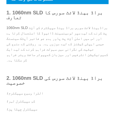
1. 1060nm SLD براڈ بینڈ لائٹ سورس کا
تعارف
1060nm SLD براڈبینڈ لائٹ سورس براڈ بینڈ سپیکٹرم کو آؤٹ
پٹ کرنے کے لیے سپر لومینسینٹ ڈائیوڈ کا استعمال کرتا ہے
اور اس میں اعلیٰ آؤٹ پٹ پاور ہے، جو فائبر آپٹک سینسنگ
جیسی ایپلی کیشنز کے لیے موزوں ہے۔ یہ روشنی کے منبع کی
حیثیت کی نگرانی میں سہولت فراہم کرنے کے لیے ایک
کمیونیکیشن انٹرفیس اور میزبان کمپیوٹر سافٹ ویئر فراہم
کر سکتا ہے۔
2. 1060nm SLD براڈ بینڈ لائٹ سورس کی
خصوصیت
الٹرا وسیع سپیکٹرم؛
کم سپیکٹرل لہر؛
سپیکٹرل چپٹا پن؛