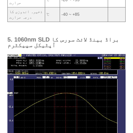
حرارت
ذخیرہ اندوزی کا
℃
-40 ~ +85
درجہ حرارت
5. 1060nm SLD براڈ بینڈ لائٹ سورس کا
آپٹیکل سپیکٹرم