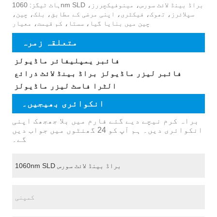
ہاٹ ٹیگز: 1060nm SLD براڈ بینڈ لائٹ سورس، مینوفیکچررز،
سپلائرز، تھوک، فیکٹری، اپنی مرضی کے مطابق، بلک، چین،
چین میں بنایا گیا، سستا، کم قیمت، معیار
متعلقہ زمرہ
فائبر یمپلیفائر ماڈیولز
فائبر لیزر ماڈیولز
براڈ بینڈ لائٹ ذرائع
الٹرا فاسٹ لیزر ماڈیولز
انکوائری بھیجیں۔
براہ کرم نیچے دیے گئے فارم میں بلا جھجھک اپنی
انکوائری دیں۔ ہم آپ کو 24 گھنٹوں میں جواب دیں
گے۔