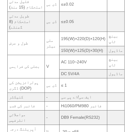
قلیل مدتی
≤±0.02
ڈی بی
استحکام (15 منٹ)
طویل مدتی
≤±0.05
ڈی بی
استحکام (8
گھنٹے)
بینچ
195(W)×220(D)×120(H)
ملی
ٹاپ
طول و عرض
میٹر
ماڈیول
150(W)×125(D)×30(H)
بینچ
AC 110~240V
ٹاپ
V
بجلی کی فراہمی
ماڈیول
DC 5V/4A
پولرائزیشن کی
≤ 1
ڈی بی
ڈگری (DOP)
ایف سی/اے پی سی
-
کنیکٹر
Hi1060/PM980 فائبر
-
فائبر کی قسم
مواصلاتی
-
DB9 Female(RS232)
انٹرفیس
آپریٹنگ درجہ
℃
-20 ~ +55