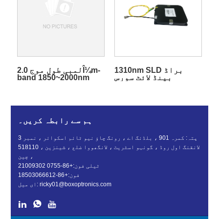
1310nm SLD براڈ
لمبی طول موج 2.0Î¼m-
بینڈ لائٹ سورس
band 1850~2000nm
ASE براڈ بینڈ لائٹ
سورس
ہم سے رابطہ کریں۔
پتہ: کمرہ 901 ، بلڈنگ اے ، رونگ چاؤ نیو ٹائم اسکوائر ، نمبر 3
لانقنگ اول روڈ ، گونہو اسٹریٹ ، لانگھووا ضلع ، شینزین ، 518110
، چین
ٹیلی فون:
+86-0755 21009302
فون:
+86-18503066612
ricky01@boxoptronics.com
ای میل: