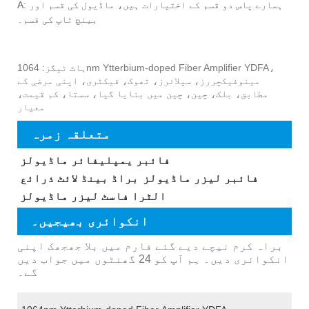
A: ہمارے پاس دو قسم کے اختیارات ہیں، ماڈیول کی قسم اور
بینچ ٹاپ کی قسم۔
ہاٹ ٹیگز: 1064nm Ytterbium-doped Fiber Amplifier YDFA،
مینوفیکچررز، سپلائرز، تھوک، فیکٹری، اپنی مرضی کے
مطابق، بلک، چین، چین میں بنایا گیا، سستا، کم قیمت،
معیار
متعلقہ زمرہ
فائبر یمپلیفائر ماڈیولز
فائبر لیزر ماڈیولز
براڈ بینڈ لائٹ ذرائع
الٹرا فاسٹ لیزر ماڈیولز
انکوائری بھیجیں۔
براہ کرم نیچے دیے گئے فارم میں بلا جھجھک اپنی
انکوائری دیں۔ ہم آپ کو 24 گھنٹوں میں جواب دیں
گے۔