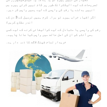
تصریحات کے لیے الیکٹرانک طور پر کام نہیں کرتی ہیں، بس
انہیں بدلنے یا رقم کی واپسی کے لیے ہمیں واپس کر دیں۔
اگر اشیاء خراب ہیں، تو براہ کرم ہمیں ترسیل کے 3 دن کے
اندر مطلع کریں؛
رقم کی واپسی یا متبادل کے لیے کوالیفائی کرنے کے لیے کسی
بھی آئٹم کو ان کی اصل حالت میں واپس کیا جانا چاہیے۔
خریدار تمام شپنگ لاگت کا ذمہ دار ہے۔