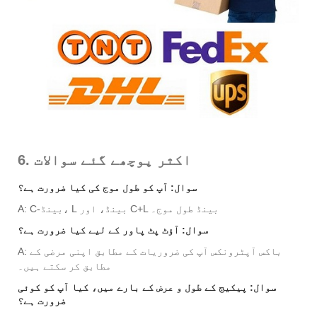
6. اکثر پوچھے گئے سوالات
سوال: آپ کو طول موج کی کیا ضرورت ہے؟
A: C-بینڈ، L بینڈ، اور C+L بینڈ طول موج۔
سوال: آؤٹ پٹ پاور کے لیے کیا ضرورت ہے؟
A: باکس آپٹرونکس آپ کی ضروریات کے مطابق اپنی مرضی کے
مطابق کر سکتے ہیں۔
سوال: پیکیج کے طول و عرض کے بارے میں، کیا آپ کو کوئی
ضرورت ہے؟