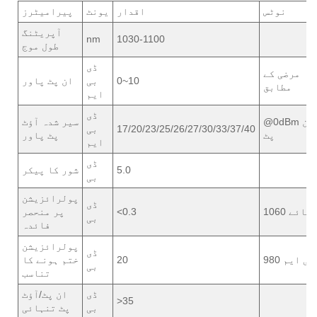
نوٹس
اقدار
یونٹ
پیرامیٹرز
آپریٹنگ
nm
1030-1100
طول موج
ڈی
مرضی کے
0~10
بی
ان پٹ پاور
مطابق
ایم
ڈی
@0dBm ان
سیر شدہ آؤٹ
17/20/23/25/26/27/30/33/37/40
بی
پٹ
پٹ پاور
ایم
ڈی
5.0
شور کا پیکر
بی
پولرائزیشن
ڈی
ہائے 1060
<0.3
پر منحصر
بی
فائدہ
پولرائزیشن
ڈی
پی ایم 980
20
ختم ہونے کا
بی
تناسب
ڈی
ان پٹ/آؤٹ
>35
بی
پٹ تنہائی