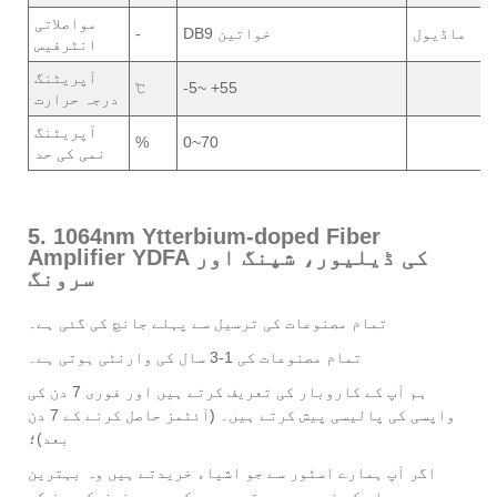
مواصلاتی
ماڈیول
DB9 خواتین
-
انٹرفیس
آپریٹنگ
℃
-5~ +55
درجہ حرارت
آپریٹنگ
%
0~70
نمی کی حد
5. 1064nm Ytterbium-doped Fiber
Amplifier YDFA کی ڈیلیور، شپنگ اور
سرونگ
تمام مصنوعات کی ترسیل سے پہلے جانچ کی گئی ہے۔
تمام مصنوعات کی 1-3 سال کی وارنٹی ہوتی ہے۔
ہم آپ کے کاروبار کی تعریف کرتے ہیں اور فوری 7 دن کی
واپسی کی پالیسی پیش کرتے ہیں۔ (آئٹمز حاصل کرنے کے 7 دن
بعد)؛
اگر آپ ہمارے اسٹور سے جو اشیاء خریدتے ہیں وہ بہترین
معیار کی نہیں ہیں، تو یہ ہے کہ وہ مینوفیکچررز کی