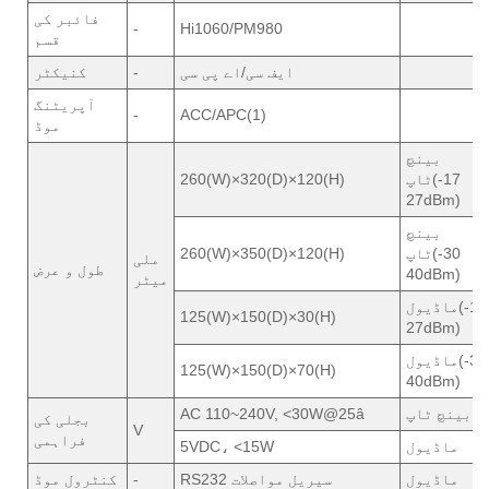
فائبر کی
-
Hi1060/PM980
قسم
ایف سی/اے پی سی
-
کنیکٹر
آپریٹنگ
-
ACC/APC(1)
موڈ
بینچ
ٹاپ(17-
260(W)×320(D)×120(H)
27dBm)
بینچ
ٹاپ(30-
260(W)×350(D)×120(H)
ملی
طول و عرض
40dBm)
میٹر
ماڈیول(17-
125(W)×150(D)×30(H)
27dBm)
ماڈیول(30-
125(W)×150(D)×70(H)
40dBm)
بینچ ٹاپ
AC 110~240V, <30W@25â
بجلی کی
V
فراہمی
ماڈیول
5VDC، <15W
ماڈیول
RS232 سیریل مواصلات
-
کنٹرول موڈ