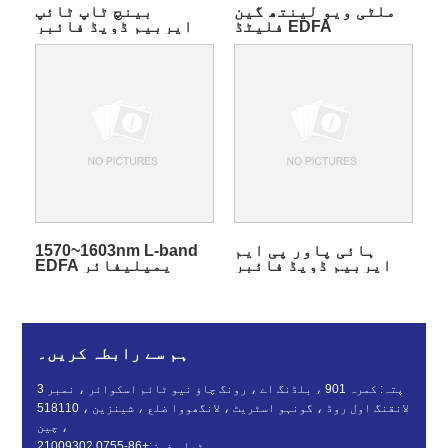
ملٹی ویو لینتھ گین
بینچ ٹاپ ٹائپ
فلیٹڈ EDFA
ایربیم ڈوپڈ فائبر
یمپلیفائر
ان لائن ایمپلیفائر
ہائی پاور پی ایم
1570~1603nm L-band
ایربیم ڈوپڈ فائبر
EDFA یمپلیفائر
یمپلیفائر ماڈیول
ہم سے رابطہ کریں۔
پتہ: کمرہ 901 ، بلڈنگ اے ، رونگ چاؤ نیو ٹائم اسکوائر ، نمبر 3
لانقنگ اول روڈ ، گونہو اسٹریٹ ، لانگھووا ضلع ، شینزین ، 518110
، چین
ٹیلی فون:
+86-0755 21009302