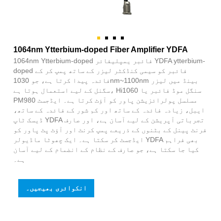
1064nm Ytterbium-doped Fiber Amplifier YDFA
1064nm Ytterbium-doped فائبر یمپلیفائر YDFA ytterbium-
doped فائبر کو سیمی کنڈکٹر لیزر کے ساتھ پمپ کر کے
فائدہ پیدا کرتا ہے، جو 1030nm~1100nm بینڈ میں لیزر
سگنل کے لیے استعمال ہوتا ہے، Hi1060 سنگل موڈ فائبر یا
PM980 مسلسل پولرائزیشن پاور کو آؤٹ کرتا ہے۔ ایڈجسٹ
ایبل، زیادہ فائدہ کے ساتھ اور کم شور کے فائدہ کے ساتھ،
ڈیسک ٹاپ YDFA تجرباتی آپریشن کے لیے آسان ہے، اور صارف
فرنٹ پینل کے بٹنوں کے ذریعے پمپ کرنٹ اور آؤٹ پٹ پاور کو
ایڈجسٹ کر سکتا ہے۔ ایک چھوٹا ماڈیولر YDFA بھی فراہم
کیا جا سکتا ہے، جو صارف کے نظام کے انضمام کے لیے آسان
ہے۔
انکوائری بھیجیں۔