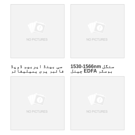
1530-1566nm سنگل
سی بینڈ ایربیم ڈوپڈ
چینل EDFA بوسٹر
فائبر پری یمپلیفائر
ایمپلیفائر ماڈیول
ماڈیول