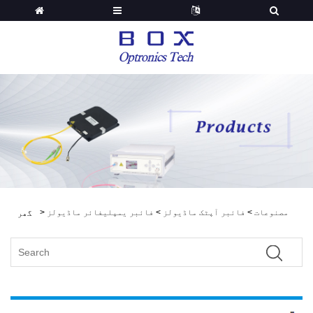
مصنوعات
>
فائبر آپٹک ماڈیولز
>
فائبر یمپلیفائر ماڈیولز
>
گھر