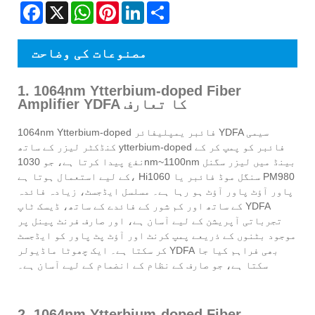
Facebook
X
WhatsApp
Pinterest
LinkedIn
Share
مصنوعات کی وضاحت
1. 1064nm Ytterbium-doped Fiber
Amplifier YDFA کا تعارف
1064nm Ytterbium-doped فائبر یمپلیفائر YDFA سیمی
کنڈکٹر لیزر کے ساتھ ytterbium-doped فائبر کو پمپ کر کے
نفع پیدا کرتا ہے، جو 1030nm~1100nm بینڈ میں لیزر سگنل
کے لیے استعمال ہوتا ہے، Hi1060 سنگل موڈ فائبر یا PM980
پاور آؤٹ پاور آؤٹ ہو رہا ہے۔ مسلسل ایڈجسٹ، زیادہ فائدہ
کے ساتھ اور کم شور کے فائدے کے ساتھ، ڈیسک ٹاپ YDFA
تجرباتی آپریشن کے لیے آسان ہے، اور صارف فرنٹ پینل پر
موجود بٹنوں کے ذریعے پمپ کرنٹ اور آؤٹ پٹ پاور کو ایڈجسٹ
کر سکتا ہے۔ ایک چھوٹا ماڈیولر YDFA بھی فراہم کیا جا
سکتا ہے، جو صارف کے نظام کے انضمام کے لیے آسان ہے۔
2. 1064nm Ytterbium-doped Fiber