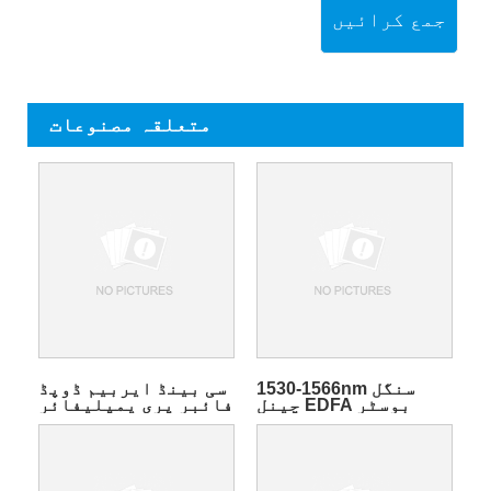
جمع کرائیں
متعلقہ مصنوعات
1530-1566nm سنگل
سی بینڈ ایربیم ڈوپڈ
چینل EDFA بوسٹر
فائبر پری یمپلیفائر
ایمپلیفائر ماڈیول
ماڈیول