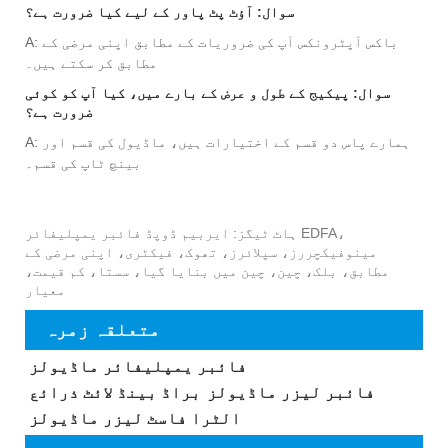
سوال: آؤٹ پٹ پاور کے لیے کیا ضرورت ہے؟
A: باکس آپٹرونکس آپ کی ضروریات کے مطابق اپنی مرضی کے
مطابق کر سکتے ہیں۔
سوال: پیکیج کے طول و عرض کے بارے میں، کیا آپ کو کوئی
ضرورت ہے؟
A: ہمارے پاس دو قسم کے اختیارات ہیں، ماڈیول کی قسم اور
بینچ ٹاپ کی قسم۔
ہاٹ ٹیگز: ایربیم ڈوپڈ فائبر یمپلیفائر EDFA،
مینوفیکچررز، سپلائرز، تھوک، فیکٹری، اپنی مرضی کے
مطابق، بلک، چین، چین میں بنایا گیا، سستا، کم قیمت،
معیار
متعلقہ زمرہ
فائبر یمپلیفائر ماڈیولز
فائبر لیزر ماڈیولز
براڈ بینڈ لائٹ ذرائع
الٹرا فاسٹ لیزر ماڈیولز