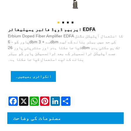
ایربیم ڈوپڈ فائبر یمپلیفائر EDFA
Erbium Doped Fiber Amplifier EDFA کا استعمال آپٹیکل سگنل
پاور کو - 6dbm سے + 3dbm کی حد میں بہتر بنانے کے لیے
کیا جا سکتا ہے، اور سنترپتی پاور 26dbm تک ہو سکتی ہے،
جسے آپٹیکل ٹرانسمیٹر کے بعد ٹرانسمیشن پاور کو بہتر
بنانے کے لیے استعمال کیا جا سکتا ہے۔
انکوائری بھیجیں۔
Facebook
X
WhatsApp
Pinterest
LinkedIn
Share
مصنوعات کی وضاحت