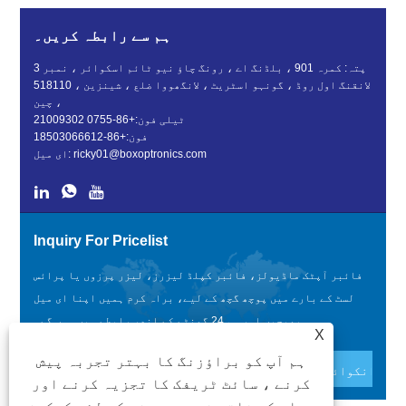
ہم سے رابطہ کریں۔
پتہ: کمرہ 901 ، بلڈنگ اے ، رونگ چاؤ نیو ٹائم اسکوائر ، نمبر 3
لانقنگ اول روڈ ، گونہو اسٹریٹ ، لانگھووا ضلع ، شینزین ، 518110
، چین
ٹیلی فون:
+86-0755 21009302
فون:
+86-18503066612
ricky01@boxoptronics.com
ای میل:
Inquiry For Pricelist
فائبر آپٹک ماڈیولز، فائبر کپلڈ لیزرز، لیزر پرزوں یا پرائس
لسٹ کے بارے میں پوچھ گچھ کے لیے، براہ کرم ہمیں اپنا ای میل
بھیجیں اور ہم 24 گھنٹے کے اندر رابطے میں ہوں گے۔
X
ہم آپ کو براؤزنگ کا بہتر تجربہ پیش
کرنے ، سائٹ ٹریفک کا تجزیہ کرنے اور