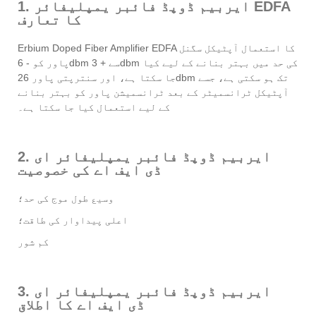
1. ایربیم ڈوپڈ فائبر یمپلیفائر EDFA
کا تعارف
Erbium Doped Fiber Amplifier EDFA کا استعمال آپٹیکل سگنل
پاور کو - 6dbm سے + 3dbm کی حد میں بہتر بنانے کے لیے کیا
جا سکتا ہے، اور سنترپتی پاور 26dbm تک ہو سکتی ہے، جسے
آپٹیکل ٹرانسمیٹر کے بعد ٹرانسمیشن پاور کو بہتر بنانے
کے لیے استعمال کیا جا سکتا ہے۔
2. ایربیم ڈوپڈ فائبر یمپلیفائر ای
ڈی ایف اے کی خصوصیت
وسیع طول موج کی حد؛
اعلی پیداوار کی طاقت؛
کم شور
3. ایربیم ڈوپڈ فائبر یمپلیفائر ای
ڈی ایف اے کا اطلاق