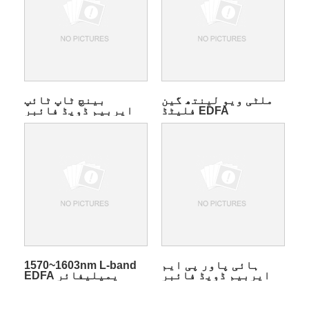
ملٹی ویو لینتھ گین
بینچ ٹاپ ٹائپ
فلیٹڈ EDFA
ایربیم ڈوپڈ فائبر
یمپلیفائر
ان لائن ایمپلیفائر
ہائی پاور پی ایم
1570~1603nm L-band
ایربیم ڈوپڈ فائبر
EDFA یمپلیفائر
یمپلیفائر ماڈیول