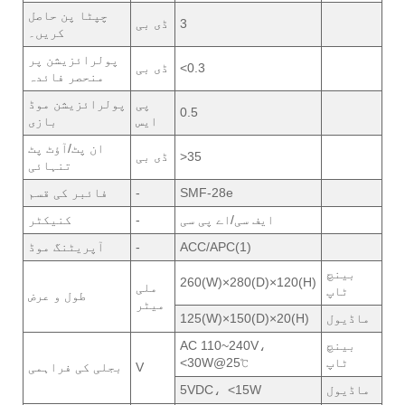
چپٹا پن حاصل
3
ڈی بی
کریں۔
پولرائزیشن پر
<0.3
ڈی بی
منحصر فائدہ
پی
پولرائزیشن موڈ
0.5
ایس
بازی
ان پٹ/آؤٹ پٹ
>35
ڈی بی
تنہائی
SMF-28e
-
فائبر کی قسم
ایف سی/اے پی سی
-
کنیکٹر
ACC/APC(1)
-
آپریٹنگ موڈ
بینچ
260(W)×280(D)×120(H)
ملی
ٹاپ
طول و عرض
میٹر
ماڈیول
125(W)×150(D)×20(H)
بینچ
AC 110~240V،
ٹاپ
<30W@25℃
V
بجلی کی فراہمی
ماڈیول
5VDC، <15W