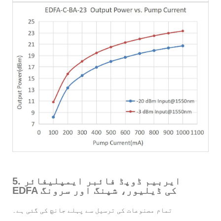
5. ایربیم ڈوپڈ فائبر ایمپلیفائر
EDFA کی ڈیلیور، شپنگ اور سرونگ
تمام مصنوعات کی ترسیل سے پہلے جانچ کی گئی ہے۔