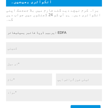
انکوائری بھیجیں۔
براہ کرم نیچے دیے گئے فارم میں بلا جھجھک اپنی
انکوائری دیں۔ ہم آپ کو 24 گھنٹوں میں جواب دیں
گے۔