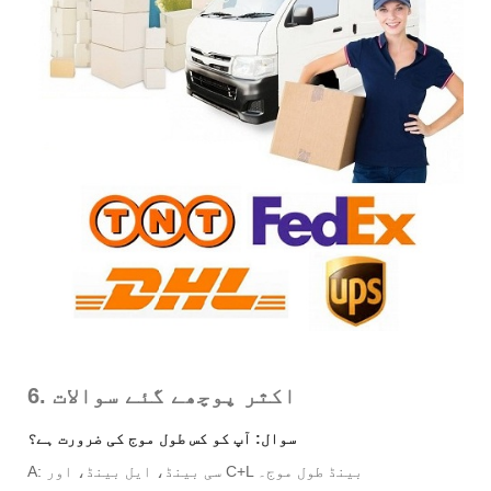
6. اکثر پوچھے گئے سوالات
سوال: آپ کو کس طول موج کی ضرورت ہے؟
A: سی بینڈ، ایل بینڈ، اور C+L بینڈ طول موج۔