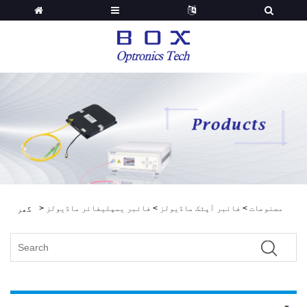
مصنوعات
>
فائبر آپٹک ماڈیولز
>
فائبر یمپلیفائر ماڈیولز
>
گھر