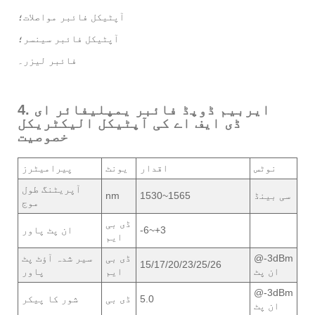
آپٹیکل فائبر مواصلات؛
آپٹیکل فائبر سینسر؛
فائبر لیزر۔
4. ایربیم ڈوپڈ فائبر یمپلیفائر ای
ڈی ایف اے کی آپٹیکل الیکٹریکل
خصوصیت
نوٹس
اقدار
یونٹ
پیرامیٹرز
آپریٹنگ طول
سی بینڈ
1530~1565
nm
موج
ڈی بی
-6~+3
ان پٹ پاور
ایم
@-3dBm
ڈی بی
سیر شدہ آؤٹ پٹ
15/17/20/23/25/26
ان پٹ
ایم
پاور
@-3dBm
5.0
ڈی بی
شور کا پیکر
ان پٹ