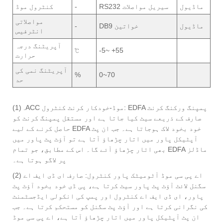
ماڈیول
RS232 سیریل مواصلات
-
کنٹرول موڈ
مواصلاتی
ماڈیول
DB9 خواتین
-
انٹرفیس
آپریٹنگ درجہ
℃
-5~ +55
حرارت
آپریٹنگ نمی کی
%
0~70
حد
(1) .ACC موڈ-خودکار کرنٹ کنٹرول: EDFA پمپنگ ورکنگ کرنٹ
صارف کے ذریعے سیٹ کیا جاتا ہے اور مستقل پمپنگ کرنٹ کو
حاصل کرنے کے لیے EDFA خود بخود لاک ہوجاتا ہے۔ جب ان پٹ
آپٹیکل پاور میں اتار چڑھاؤ آتا ہے تو آؤٹ پٹ پاور میں
بھی اتار چڑھاؤ آئے گا۔ اس کے مطابق، جو تمام EDFA ماڈلز
پر لاگو ہوتا ہے۔
(2) اے پی سی موڈ آٹومیٹک پاور کنٹرول: صارف ای ڈی ایف اے
سگنل لائٹ آؤٹ پٹ پاور سیٹ کرتا ہے، پی ڈی خود بخود آؤٹ پٹ
پاور، ای ڈی ایف اے کنٹرول اور پمپ کی انکولی ایڈجسٹمنٹ
کی نگرانی کرتا ہے اور آؤٹ پٹ سگنل کو مستحکم کرتا ہے۔ جب
ان پٹ آپٹیکل پاور میں اتار چڑھاؤ آتا ہے، اے پی سی موڈ