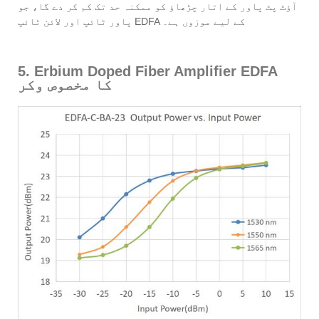
آؤٹ پٹ پاور کے اتار چڑھاؤ کو ممکنہ حد تک کم کر دے گا، جو
پاور ٹائپ اور لائن ٹائپ EDFA کے لیے موزوں ہے۔
5. Erbium Doped Fiber Amplifier EDFA
کا مخصوص وکر