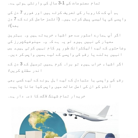
تمام مصنوعات کی 1-3 سال کی وارنٹی ہوتی ہے۔
ہم آپ کے کاروبار کی تعریف کرتے ہیں اور فوری 7 دن کی
واپسی کی پالیسی پیش کرتے ہیں۔ (آئٹمز حاصل کرنے کے 7 دن
بعد)؛
اگر آپ ہمارے اسٹور سے جو اشیاء خریدتے ہیں وہ بہترین
معیار کی نہیں ہیں، تو یہ ہے کہ وہ مینوفیکچررز کی
وضاحتوں کے لیے الیکٹرانک طور پر کام نہیں کرتی ہیں، بس
انہیں بدلنے یا رقم کی واپسی کے لیے ہمیں واپس کر دیں۔
اگر اشیاء خراب ہیں، تو براہ کرم ہمیں ترسیل کے 3 دن کے
اندر مطلع کریں؛
رقم کی واپسی یا متبادل کے لیے اہل ہونے کے لیے کسی بھی
آئٹم کو ان کی اصل حالت میں واپس کیا جانا چاہیے۔
خریدار تمام شپنگ لاگت کا ذمہ دار ہے۔